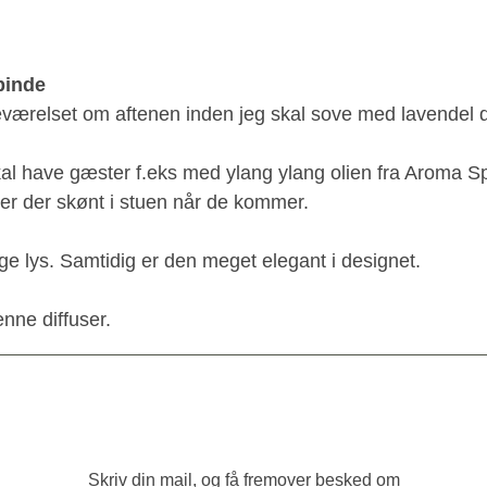
pinde
eværelset om aftenen inden jeg skal sove med lavendel du
kal have gæster f.eks med ylang ylang olien fra Aroma S
ter der skønt i stuen når de kommer.
e lys. Samtidig er den meget elegant i designet.
enne diffuser.
Skriv din mail, og få fremover besked om