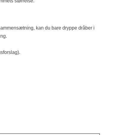
ummets størrelse.
ft sammensætning, kan du b
are dryppe dråber i
ing.
sforslag).