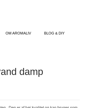
OM AROMALIV
BLOG & DIY
 vand damp
nten. Den er af høj kvalitet og kan bruges som