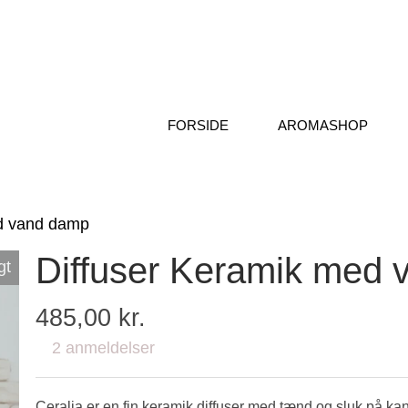
FORSIDE
AROMASHOP
ed vand damp
Diffuser Keramik med
gt
485,00 kr.
2 anmeldelser
Ceralia er en fin keramik diffuser med tænd og sluk på ka