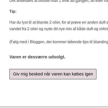
Det anbefales at diffuse max 1 time ad gangen, alt efter r
Tip:
Har du lyst til at blande 2 olier, for at prøve en anden du
vandet fra 2 olier og nyde dit nye mix af både duft og virkn
(Følg med i Bloggen, der kommer løbende tips til blanding
Varen er desværre udsolgt.
Giv mig besked når varen kan købes igen