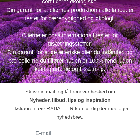
certificeret økologiske.
Din garanti for at oliernes produktion i alle lande, er
testet for bæredygtighed og økologi.
Olierne er også internationalt testet for
tilsætningsstoffer.
Din garanti for at de æteriske olier du indånder, og
bæreolierne du tilfører huden er 100% rene, uden
kemi, parfume og tilsætning.
Skriv din mail, og få fremover besked om
Nyheder, tilbud, tips og inspiration
Ekstraordinære RABATTER kun for dig der modtager
nyhedsbrev.