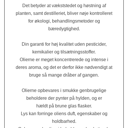
Det betyder at vækststedet og høstning af
planten, samt destilleriet
, bliver nøje kontrolleret
for økolog
i, beh
andlingsmetoder og
bæredygtighed.
Din garanti for høj kvalitet uden pesticider,
kemikalier og tilsætningsstoffer.
Olierne er meget koncentrerede og intense i
deres a
roma, og det er
derfor ikke nø
dvendigt at
bruge så mange dråber af gangen
.
Olierne opbevares i smukke genbrugelige
beholdere der pynter på hylden, og er
hældt p
å
brune glas flask
er.
Lys kan forringe oliens duft, egenskaber og
holdbarhed.