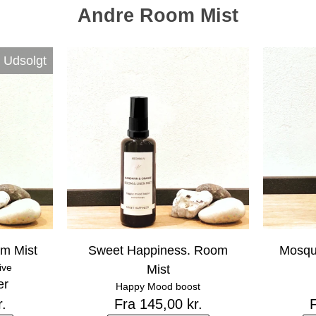
Andre Room Mist
Udsolgt
m Mist
Sweet Happiness. Room
Mosqu
ive
Mist
er
Happy Mood boost
r.
Fra 145,00 kr.
F