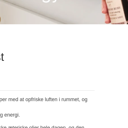
t
er med at opfriske luften i rummet, og
g energi.
ke æteriske olier hele dagen, og den