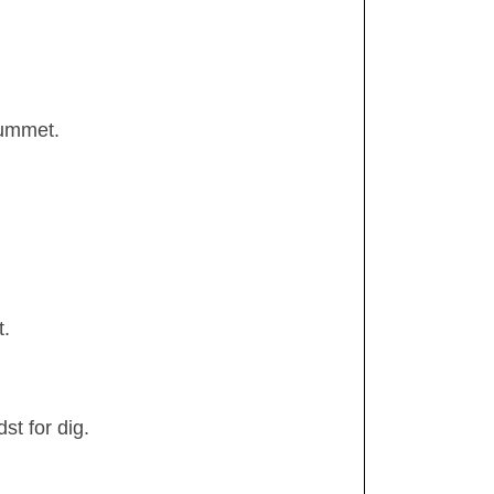
rummet.
t.
st for dig.