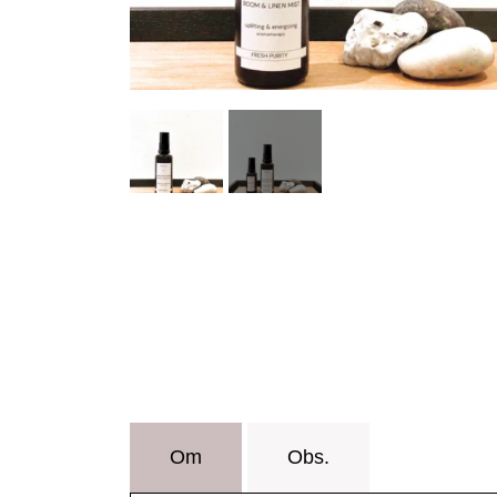
Om
Obs.