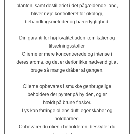
planten, samt destilleriet i det pågældende
land,
bliver nøje kontrolleret for økolog
i,
beh
andlingsmetoder og bæredygtighed.
Din garanti for høj kvalitet uden kemikalier og
tilsætningsstoffer.
Olierne er mere koncentrerede og intense i
deres a
roma, og det er
derfor ikke nø
dvendigt at
bruge så mange dråber af gangen
.
Olierne opbevares i smukke genbrugelige
beholdere der pynter på hylden, og er
hældt p
å
brune flask
er.
Lys kan forringe oliens duft, egenskaber og
holdbarhed.
Opbevarer du olien i beholderen, beskytter du